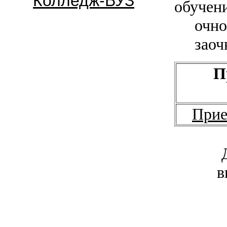
Колледж-ВУЗ
обучен
очно –
заочно
П
Прие
в